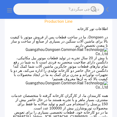
Factory Tour
Production Line
اطلاعات تور کارخانه
در Dongsen، ما در ساخت قطعات پس از فروش موتور با کیفیت
بالا برای ماشین آلات سنگین در بسیاری از صنایع از ساخت و ساز
تا معدن تخصص داریم.
با بیش از 20 سال تجربه در تولید قطعات موتور بیل مکانیکی،
دانگسن دارای صلاحیت منحصر به فردی است تا به شما در رفع
تمام نیازهای قطعات موتور جایگزین ماشین آلات شما کمک کند!
دانگسن در حال حاضر دو کارخانه تولیدی را اداره می‌کند، هر دو با
تجهیزات نوآورانه و مدرن برای کمک به ما در ایجاد محصولات با
کیفیت بالا که به آن‌ها معروف هستیم!
همه کارمندان ما، از کارگران کارخانه گرفته تا متخصصان خدمات
مشتری، بسیار ماهر و با تجربه هستند.ما در حال حاضر بیش از
150 پرسنل را استخدام می کنیم و تولید سالانه ما فقط برای
محصولات توربوشارژر بیش از 100000 عدد است.
ما در دو کارخانه خود، قطعات تخصصی بسیاری را برای تعویض
ماشین آلات، KOMATSU، Volvo، JCB، HITACHI، CUMMINS